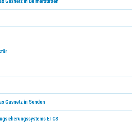
as Gasnetz in Beimerstetten
stür
as Gasnetz in Senden
 Zugsicherungssystems ETCS