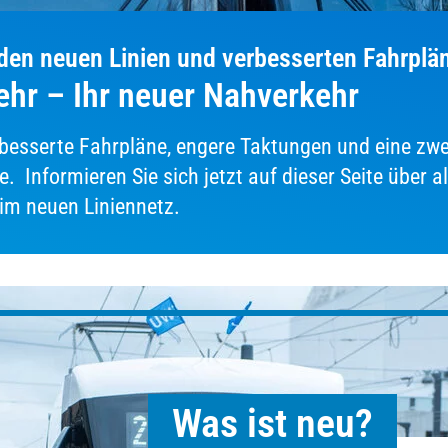
 den neuen Linien und verbesserten Fahrplä
hr – Ihr neuer Nahverkehr
rbesserte Fahrpläne, engere Taktungen und eine zwe
. Informieren Sie sich jetzt auf dieser Seite über a
im neuen Liniennetz.
Was ist neu?