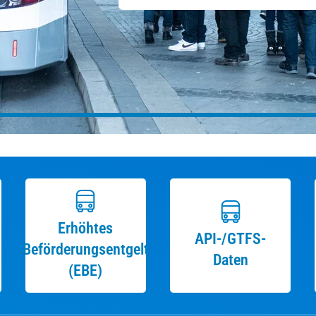
Erhöhtes
API-/GTFS-
Beförderungsentgelt
Daten
(EBE)