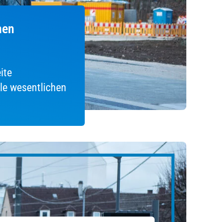
nen
ite
lle wesentlichen