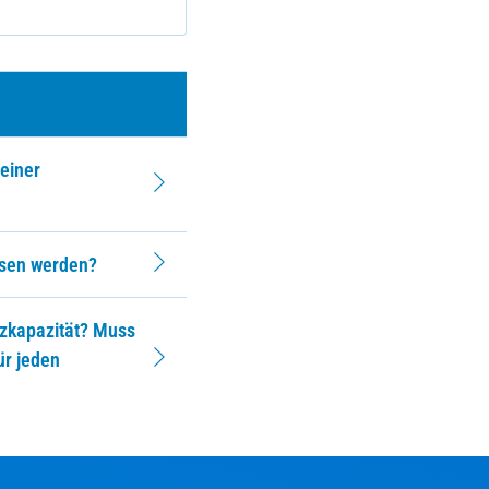
 einer
ssen werden?
tzkapazität? Muss
ür jeden