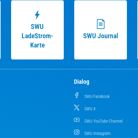
SWU
LadeStrom-
SWU Journal
Karte
Dialog
SWU Facebook
SWU X
SWU YouTube Channel
SWU Instagram