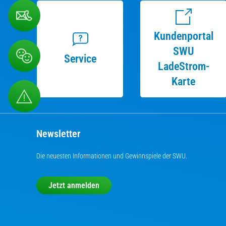
Kundenportal
SWU
Service
LadeStrom-
Karte
Newsletter
Die neuesten Informationen und Gewinnspiele der SWU.
Jetzt anmelden