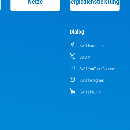
Netze
Energiedienstleistungen
Dialog
SWU Facebook
SWU X
SWU YouTube Channel
SWU Instagram
SWU LinkedIn