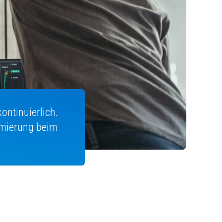
ontinuierlich.
imierung beim