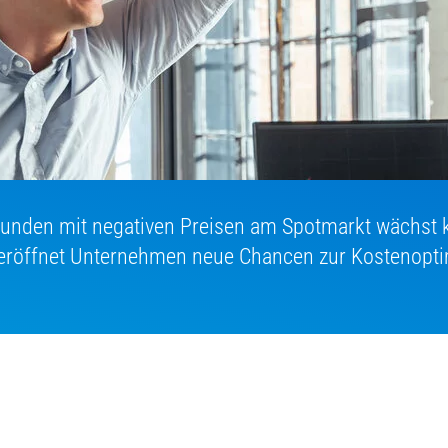
tunden mit negativen Preisen am Spotmarkt wächst k
 eröffnet Unternehmen neue Chancen zur Kostenopt