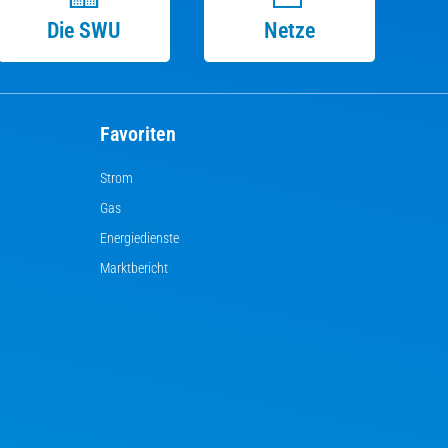
Die SWU
Netze
Favoriten
Strom
Gas
Energiedienste
Marktbericht