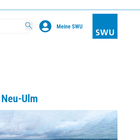
Search
Meine SWU
t Neu-Ulm