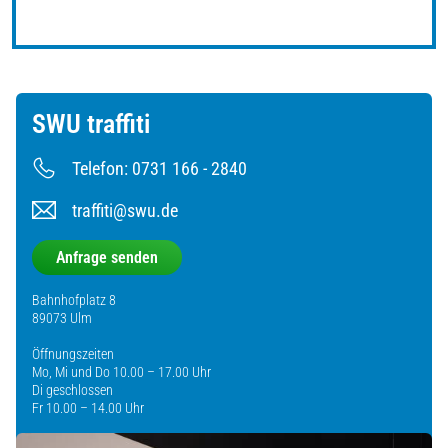
SWU traffiti
Telefon: 0731 166 - 2840
traffiti@swu.de
Anfrage senden
Bahnhofplatz 8
89073 Ulm
Öffnungszeiten
Mo, Mi und Do 10.00 – 17.00 Uhr
Di geschlossen
Fr 10.00 – 14.00 Uhr